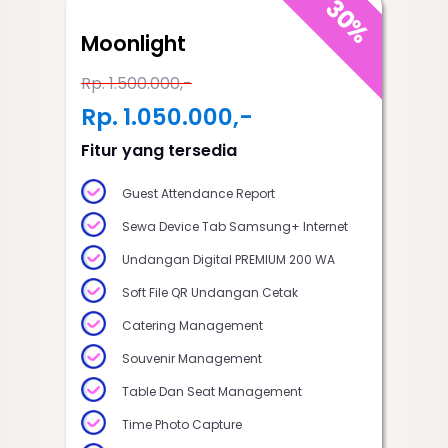
30%
Moonlight
Rp. 1.500.000,-
Rp. 1.050.000,-
Fitur yang tersedia
Guest Attendance Report
Sewa Device Tab Samsung+ Internet
Undangan Digital PREMIUM 200 WA
Soft File QR Undangan Cetak
Catering Management
Souvenir Management
Table Dan Seat Management
Time Photo Capture